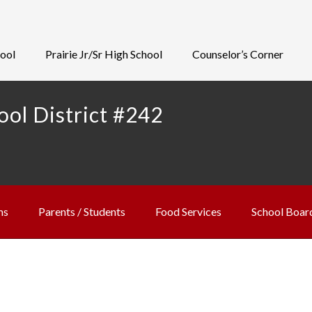
hool
Prairie Jr/Sr High School
Counselor’s Corner
ol District #242
ms
Parents / Students
Food Services
School Boar