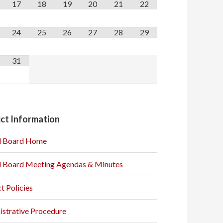
17
18
19
20
21
22
24
25
26
27
28
29
31
ict Information
l Board Home
l Board Meeting Agendas & Minutes
ct Policies
istrative Procedure