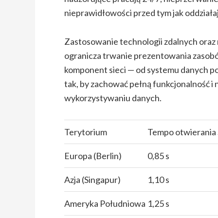
nieprawidłowości przed tym jak oddziałaj
Zastosowanie technologii zdalnych oraz
ogranicza trwanie prezentowania zasobó
komponent sieci — od systemu danych p
tak, by zachować pełną funkcjonalność 
wykorzystywaniu danych.
Terytorium
Tempo otwierania
Europa (Berlin)
0,85 s
Azja (Singapur)
1,10 s
Ameryka Południowa
1,25 s