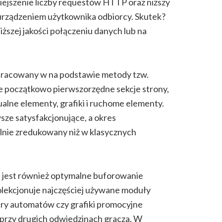
iejszenie liczby requestów HTTP oraz niższy
urządzeniem użytkownika odbiorcy. Skutek?
ższej jakości połączeniu danych lub na
pracowany w na podstawie metody tzw.
e początkowo pierwszorzędne sekcje strony,
ualne elementy, grafiki i ruchome elementy.
sze satysfakcjonujące, a okres
nie zredukowany niż w klasycznych
est również optymalne buforowanie
lekcjonuje najczęściej używane moduły
tury automatów czy grafiki promocyjne
 przy drugich odwiedzinach gracza. W