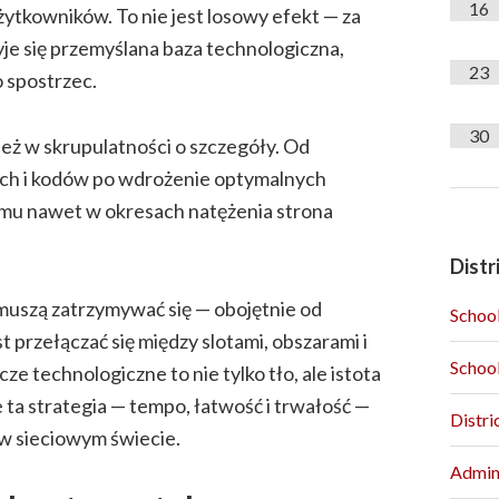
16
użytkowników. To nie jest losowy efekt — za
je się przemyślana baza technologiczna,
23
o spostrzec.
30
eż w skrupulatności o szczegóły. Od
nych i kodów po wdrożenie optymalnych
mu nawet w okresach natężenia strona
Distr
 muszą zatrzymywać się — obojętnie od
Schoo
 przełączać się między slotami, obszarami i
Schoo
e technologiczne to nie tylko tło, ale istota
 ta strategia — tempo, łatwość i trwałość —
Distri
w sieciowym świecie.
Admin