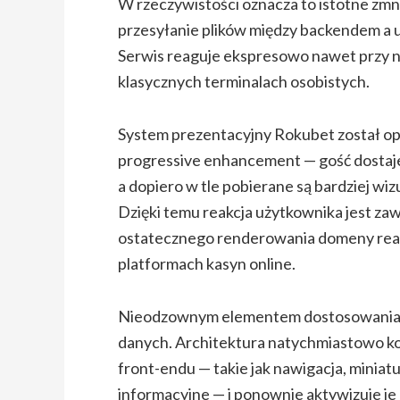
W rzeczywistości oznacza to istotne zmn
przesyłanie plików między backendem a 
Serwis reaguje ekspresowo nawet przy ni
klasycznych terminalach osobistych.
System prezentacyjny Rokubet został o
progressive enhancement — gość dostaj
a dopiero w tle pobierane są bardziej wiz
Dzięki temu reakcja użytkownika jest zaw
ostatecznego renderowania domeny real
platformach kasyn online.
Nieodzownym elementem dostosowania j
danych. Architektura natychmiastowo ko
front-endu — takie jak nawigacja, minia
informacyjne — i ponownie aktywizuje je