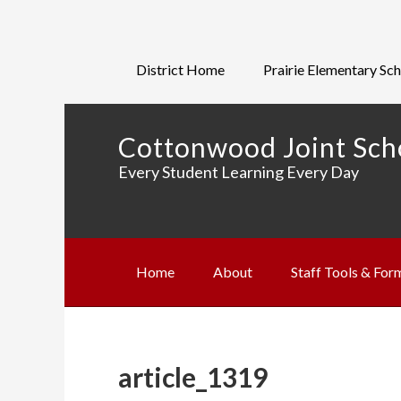
District Home
Prairie Elementary Sc
Cottonwood Joint Scho
Every Student Learning Every Day
Home
About
Staff Tools & For
article_1319