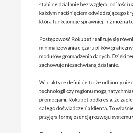
stabilne działanie bez względu od ilości 
każdym naciśnięciem odwiedzającego kry
która funkcjonuje sprawniej, niż można t
Postępowość Rokubet realizuje się równi
minimalizowania ciężaru plików graficz
modułów gromadzenia danych. Dzięki te
zachowuje niezachwianą działanie.
W praktyce definiuje to, że odbiorcy nie
technologii czy regionu mogą natychmiast
promocjami. Rokubet podkreśla, że zaplecz
całego doświadczenia klienta. To właśnie
przyjęła formę esencją rozwoju systemu 