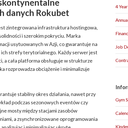
nskontynentalne
4 Yea
ch danych Rokubet
Annua
st zintegrowana infrastruktura hostingowa,
Financ
solidności i szerokim pokryciu. Marka
macji usytuowanych w Azji, co gwarantuje na
Job De
ich strefy terytorialnego. Każdy serwer jest
Contr
 a cała platforma obsługuje w strukturze
eka rozprowadza obciążenie i minimalizuje
Info
antuje stabilny okres działania, nawet przy
Gym S
ykład podczas sezonowych eventów czy
jne mosty między stacjami zasobów
Calen
ceniami, a zsynchronizowane oprogramowania
Kinde
analizując i minimalizując ukryte