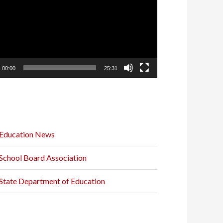
00:00
25:31
 Education News
School Board Association
State Department of Education