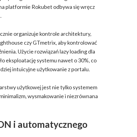
ę na platformie Rokubet odbywa się wręcz
.
nie organizuje kontrole architektury,
 Lighthouse czy GTmetrix, aby kontrolować
ienia. Użycie rozwiązań lazy loading dla
o eksploatację systemu nawet o 30%, co
rdziej intuicyjne użytkowanie z portalu.
arstwy użytkowej jest nie tylko systemem
 minimalizm, wysmakowanie i niezrównana
CDN i automatycznego